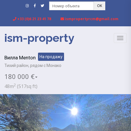
OK
+33 (0)6 21 23 41 78
ismpropertyrcm@gmail.com
ism-property
TOGG
NAVIG
На продажу
Вилла Menton
Тихий район, рядом с Монако
180 000 €
2
48m
(517sq ft)