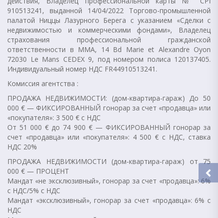
действия, Владелец профессиональной карты № CPI
910513241, выданной 14/04/2022 Торгово-промышленной
палатой Ниццы Лазурного Берега с указанием «Сделки с
недвижимостью и коммерческими фондами», Владелец
страхования профессиональной гражданской
ответственности в MMA, 14 Bd Marie et Alexandre Oyon
72030 Le Mans CEDEX 9, под номером полиса 120137405.
Индивидуальный номер НДС FR44910513241.
Комиссия агентства :
ПРОДАЖА НЕДВИЖИМОСТИ: (дом-квартира-гараж) До 50
000 € — ФИКСИРОВАННЫЙ гонорар за счет «продавца» или
«покупателя»: 3 500 € с НДС
От 51 000 € до 74 900 € — ФИКСИРОВАННЫЙ гонорар за
счет «продавца» или «покупателя»: 4 500 € с НДС, ставка
НДС 20%
ПРОДАЖА НЕДВИЖИМОСТИ (дом-квартира-гараж) от 75
000 € — ПРОЦЕНТ
Мандат «не эксклюзивный», гонорар за счет «продавца»: 6%
с НДС/5% с НДС
Мандат «эксклюзивный», гонорар за счет «продавца»: 6% с
НДС