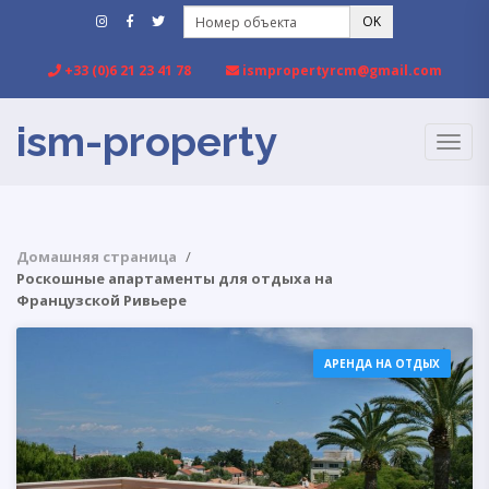
OK
+33 (0)6 21 23 41 78
ismpropertyrcm@gmail.com
ism-property
TOGG
NAVIG
Домашняя страница
Роскошные апартаменты для отдыха на
Французской Ривьере
АРЕНДА НА ОТДЫХ