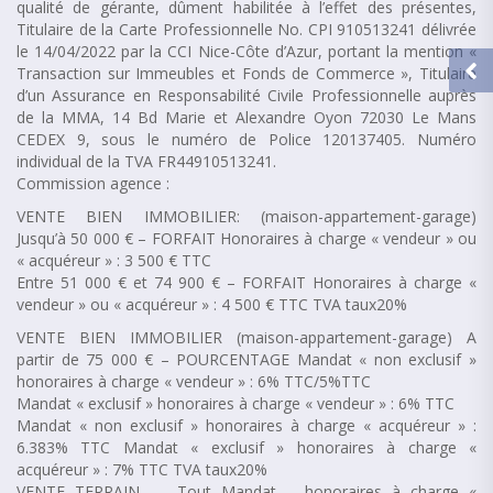
qualité de gérante, dûment habilitée à l’effet des présentes,
Titulaire de la Carte Professionnelle No. CPI 910513241 délivrée
le 14/04/2022 par la CCI Nice-Côte d’Azur, portant la mention «
Transaction sur Immeubles et Fonds de Commerce », Titulaire
d’un Assurance en Responsabilité Civile Professionnelle auprès
de la MMA, 14 Bd Marie et Alexandre Oyon 72030 Le Mans
CEDEX 9, sous le numéro de Police 120137405. Numéro
individual de la TVA FR44910513241.
Commission agence :
VENTE BIEN IMMOBILIER: (maison-appartement-garage)
Jusqu’à 50 000 € – FORFAIT Honoraires à charge « vendeur » ou
« acquéreur » : 3 500 € TTC
Entre 51 000 € et 74 900 € – FORFAIT Honoraires à charge «
vendeur » ou « acquéreur » : 4 500 € TTC TVA taux20%
VENTE BIEN IMMOBILIER (maison-appartement-garage) A
partir de 75 000 € – POURCENTAGE Mandat « non exclusif »
honoraires à charge « vendeur » : 6% TTC/5%TTC
Mandat « exclusif » honoraires à charge « vendeur » : 6% TTC
Mandat « non exclusif » honoraires à charge « acquéreur » :
6.383% TTC Mandat « exclusif » honoraires à charge «
acquéreur » : 7% TTC TVA taux20%
VENTE TERRAIN –– Tout Mandat – honoraires à charge «