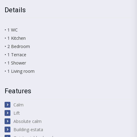
Details
• 1 WC
• 1 Kitchen
• 2 Bedroom
• 1 Terrace
• 1 Shower
• 1 Living room
Features
Calm
Lift
Absolute calm
Building-estata