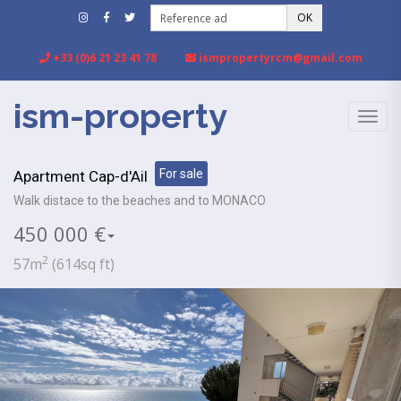
OK
+33 (0)6 21 23 41 78
ismpropertyrcm@gmail.com
ism-property
TOGG
NAVIG
For sale
Apartment Cap-d'Ail
Walk distace to the beaches and to MONACO
450 000 €
2
57m
(614sq ft)