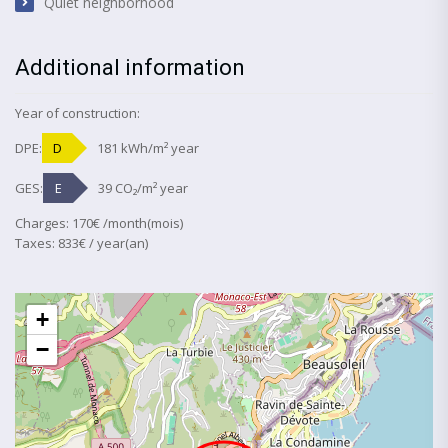
Quiet neighborhood
Additional information
Year of construction:
DPE:
D
181 kWh/m² year
GES:
E
39 CO₂/m² year
Charges: 170€ /month(mois)
Taxes: 833€ / year(an)
+
−