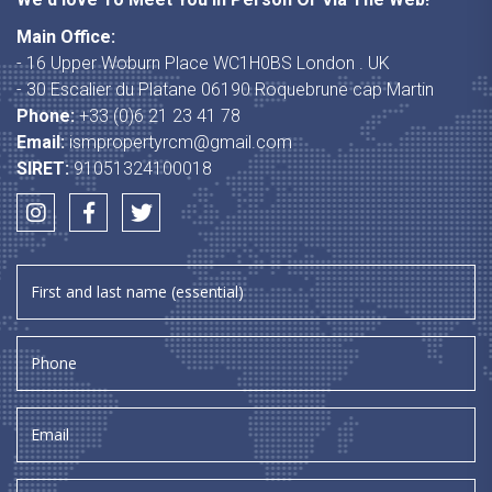
Main Office:
- 16 Upper Woburn Place WC1H0BS London . UK
- 30 Escalier du Platane 06190 Roquebrune cap Martin
Phone:
+33 (0)6 21 23 41 78
Email:
ismpropertyrcm@gmail.com
SIRET:
91051324100018