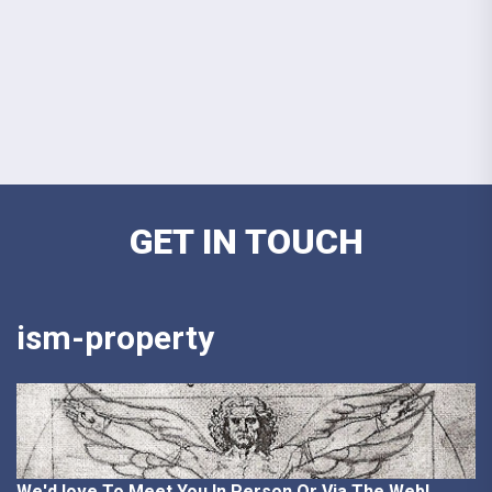
GET IN TOUCH
ism-property
We'd love To Meet You In Person Or Via The Web!