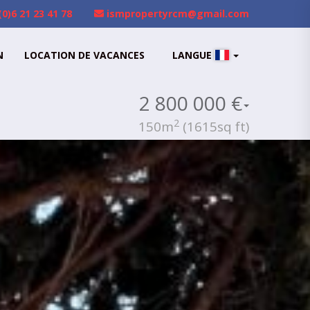
(0)6 21 23 41 78
ismpropertyrcm@gmail.com
N
LOCATION DE VACANCES
LANGUE
2 800 000 €
2
150m
(1615sq ft)