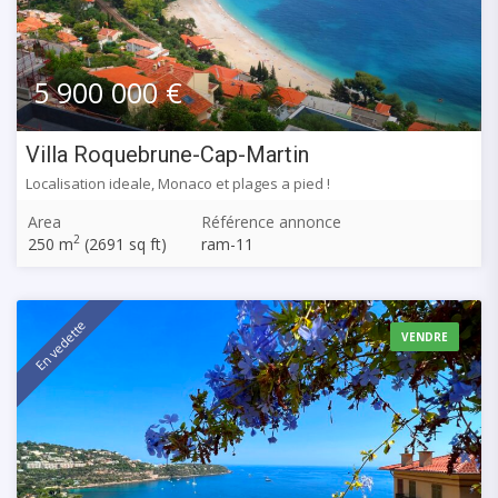
5 900 000 €
Villa Roquebrune-Cap-Martin
Localisation ideale, Monaco et plages a pied !
Area
Référence annonce
2
250 m
(2691 sq ft)
ram-11
En vedette
VENDRE