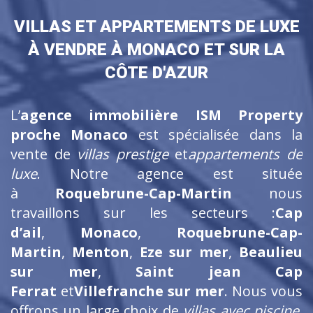
VILLAS ET APPARTEMENTS DE LUXE
À VENDRE À MONACO ET SUR LA
CÔTE D'AZUR
L’
agence immobilière ISM Property
proche Monaco
est spécialisée dans la
vente de
villas prestige
et
appartements de
luxe
. Notre agence est située
à
Roquebrune-Cap-Martin
nous
travaillons sur les secteurs :
Cap
d’ail
,
Monaco
,
Roquebrune-Cap-
Martin
,
Menton
,
Eze sur mer
,
Beaulieu
sur mer
,
Saint jean Cap
Ferrat
et
Villefranche sur mer
. Nous vous
offrons un large choix de
villas avec piscine
,