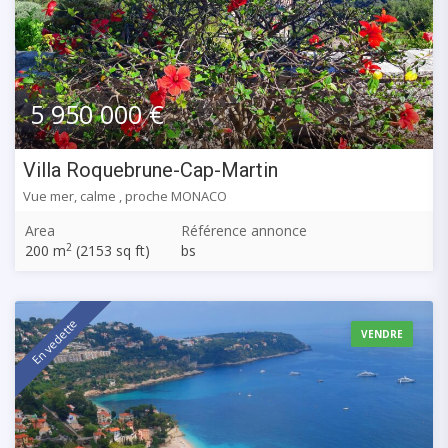
5 950 000 €
Villa Roquebrune-Cap-Martin
Vue mer, calme , proche MONACO
Area
Référence annonce
2
200 m
(2153 sq ft)
bs
En vedette
VENDRE