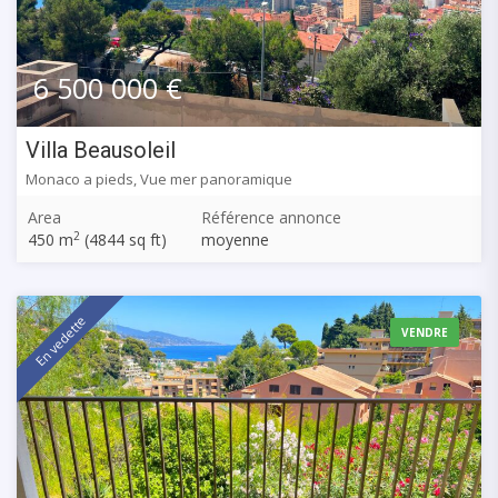
6 500 000 €
Villa Beausoleil
Monaco a pieds, Vue mer panoramique
Area
Référence annonce
2
450 m
(4844 sq ft)
moyenne
En vedette
VENDRE