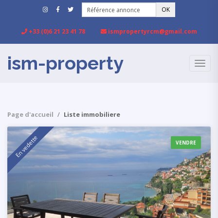
OK
+33 (0)6 21 23 41 78
ismpropertyrcm@gmail.com
ism-property
TOGG
NAVIG
Page d'accueil
Liste immobiliere
En vedette
VENDRE