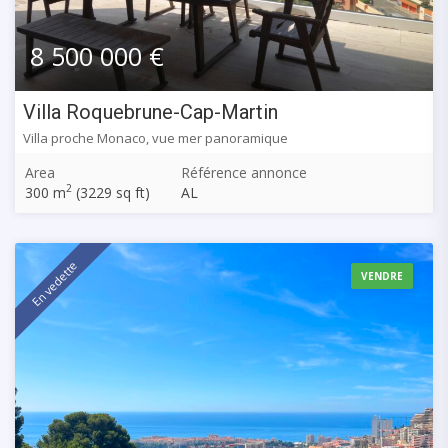
8 500 000 €
Villa Roquebrune-Cap-Martin
Villa proche Monaco, vue mer panoramique
Area
Référence annonce
2
300 m
(3229 sq ft)
AL
En vedette
VENDRE