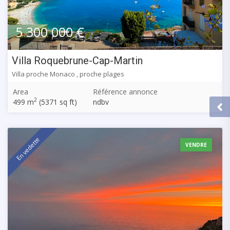
5 300 000 €
Villa Roquebrune-Cap-Martin
Villa proche Monaco , proche plages
Area
Référence annonce
2
499 m
(5371 sq ft)
ndbv
En vedette
VENDRE