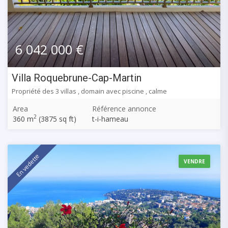
6 042 000 €
Villa Roquebrune-Cap-Martin
Propriété des 3 villas , domain avec piscine , calme
Area
Référence annonce
2
360 m
(3875 sq ft)
t-i-hameau
En vedette
VENDRE