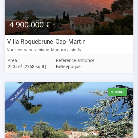
4 900 000 €
Villa Roquebrune-Cap-Martin
Vue mer panoramique, Monaco a pieds
Area
Référence annonce
2
220 m
(2368 sq ft)
Belleepoque
En vedette
VENDRE