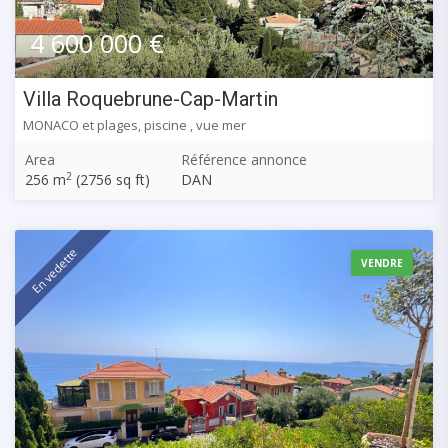
4 600 000 €
Villa Roquebrune-Cap-Martin
MONACO et plages, piscine , vue mer
Area
Référence annonce
2
256 m
(2756 sq ft)
DAN
En vedette
VENDRE