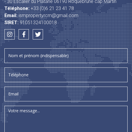
- 30 Escalier du Platane 06190 Roquebrune cap Martin
Téléphone:
+33 (0)6 21 23 41 78
Email:
ismpropertyrcm@gmail.com
SIRET:
91051324100018