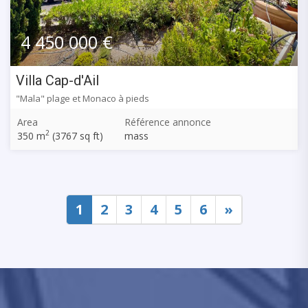
4 450 000 €
Villa Cap-d'Ail
"Mala" plage et Monaco à pieds
Area
Référence annonce
2
350 m
(3767 sq ft)
mass
1
2
3
4
5
6
»