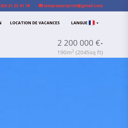
(0)6 21 23 41 78
ismpropertyrcm@gmail.com
N
LOCATION DE VACANCES
LANGUE
2 200 000 €
2
190m
(2045sq ft)