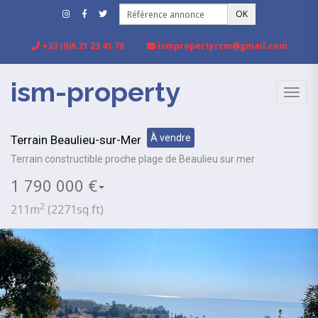
OK
+33 (0)6 21 23 41 78
ismpropertyrcm@gmail.com
ism-property
TOGG
NAVIG
À vendre
Terrain Beaulieu-sur-Mer
Terrain constructible proche plage de Beaulieu sur mer
1 790 000 €
2
211m
(2271sq ft)