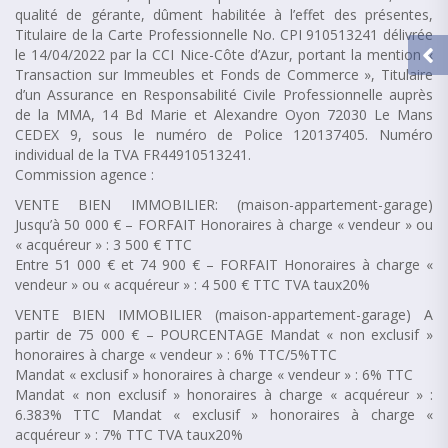
qualité de gérante, dûment habilitée à l’effet des présentes,
Titulaire de la Carte Professionnelle No. CPI 910513241 délivrée
le 14/04/2022 par la CCI Nice-Côte d’Azur, portant la mention «
Transaction sur Immeubles et Fonds de Commerce », Titulaire
d’un Assurance en Responsabilité Civile Professionnelle auprès
de la MMA, 14 Bd Marie et Alexandre Oyon 72030 Le Mans
CEDEX 9, sous le numéro de Police 120137405. Numéro
individual de la TVA FR44910513241.
Commission agence :
VENTE BIEN IMMOBILIER: (maison-appartement-garage)
Jusqu’à 50 000 € – FORFAIT Honoraires à charge « vendeur » ou
« acquéreur » : 3 500 € TTC
Entre 51 000 € et 74 900 € – FORFAIT Honoraires à charge «
vendeur » ou « acquéreur » : 4 500 € TTC TVA taux20%
VENTE BIEN IMMOBILIER (maison-appartement-garage) A
partir de 75 000 € – POURCENTAGE Mandat « non exclusif »
honoraires à charge « vendeur » : 6% TTC/5%TTC
Mandat « exclusif » honoraires à charge « vendeur » : 6% TTC
Mandat « non exclusif » honoraires à charge « acquéreur » :
6.383% TTC Mandat « exclusif » honoraires à charge «
acquéreur » : 7% TTC TVA taux20%