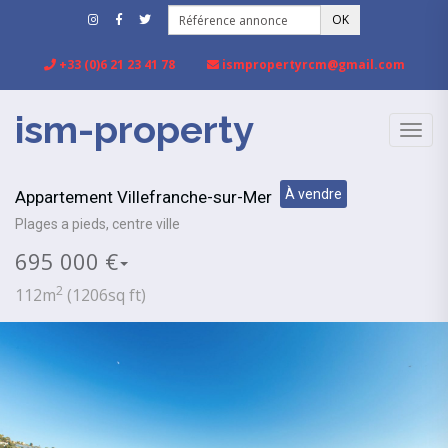
OK
+33 (0)6 21 23 41 78
ismpropertyrcm@gmail.com
ism-property
TOGG
NAVIG
À vendre
Appartement Villefranche-sur-Mer
Plages a pieds, centre ville
695 000 €
2
112m
(1206sq ft)